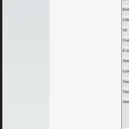
Bai
Cid
Uf:
Cep
E-m
Tel
Cel
Tip
Tipo
Obs