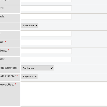
rro:
ade:
:
ail:
*
efone:
*
ular:
o de Serviço:
*
 de Cliente:
*
ervações:
*