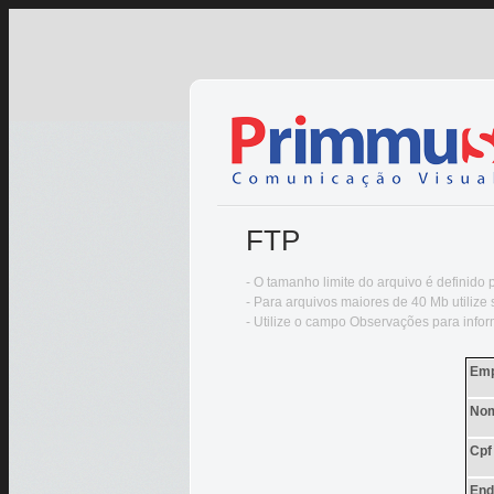
FTP
- O tamanho limite do arquivo é definido
- Para arquivos maiores de 40 Mb utilize 
- Utilize o campo Observações para inform
Emp
No
Cpf
End