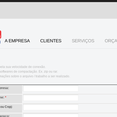
A EMPRESA
CLIENTES
SERVIÇOS
ORÇ
 pela sua velocidade de conexão.
softwares de compactação. Ex. zip ou rar.
ações sobre o arquivo / trabalho a ser realizado.
resa:
me:
*
 ou Cnpj:
ereço: